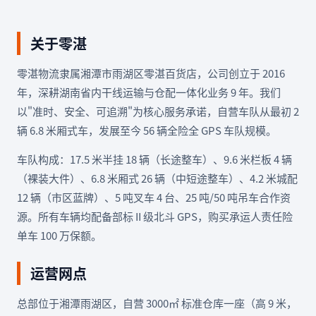
关于零湛
零湛物流隶属湘潭市雨湖区零湛百货店，公司创立于 2016
年，深耕湖南省内干线运输与仓配一体化业务 9 年。我们
以"准时、安全、可追溯"为核心服务承诺，自营车队从最初 2
辆 6.8 米厢式车，发展至今 56 辆全险全 GPS 车队规模。
车队构成：17.5 米半挂 18 辆（长途整车）、9.6 米栏板 4 辆
（裸装大件）、6.8 米厢式 26 辆（中短途整车）、4.2 米城配
12 辆（市区蓝牌）、5 吨叉车 4 台、25 吨/50 吨吊车合作资
源。所有车辆均配备部标 II 级北斗 GPS，购买承运人责任险
单车 100 万保额。
运营网点
总部位于湘潭雨湖区，自营 3000㎡ 标准仓库一座（高 9 米，