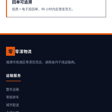
回单可追溯
纸质 + 电子双回单，48 小时内反馈发货方。
零
零湛物流
湘潭市雨湖区零湛百货店，湖南省内干线运输商。
运输服务
整车运输
零担拼车
城市配送