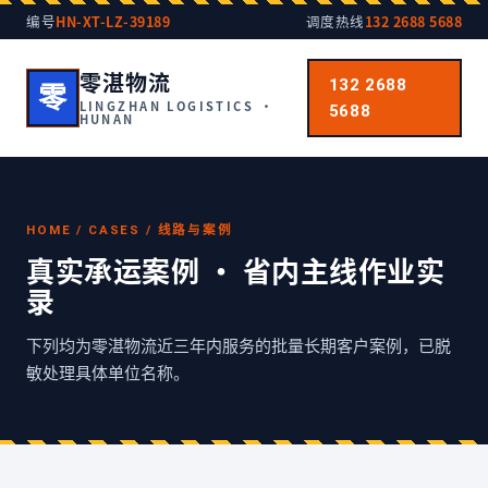
编号
HN-XT-LZ-39189
调度热线
132 2688 5688
零湛物流
132 2688
零
LINGZHAN LOGISTICS ·
5688
HUNAN
HOME / CASES / 线路与案例
真实承运案例 · 省内主线作业实
录
下列均为零湛物流近三年内服务的批量长期客户案例，已脱
敏处理具体单位名称。