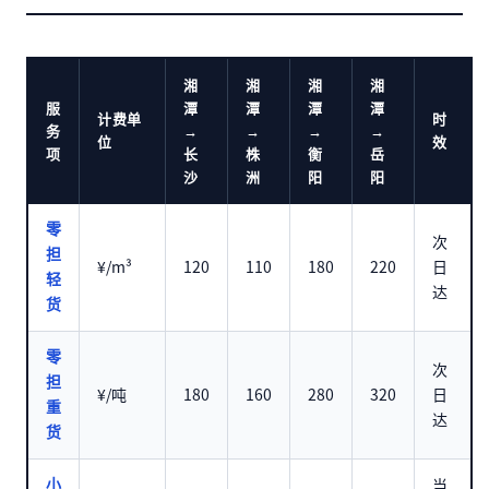
湘
湘
湘
湘
服
潭
潭
潭
潭
计费单
时
务
→
→
→
→
位
效
项
长
株
衡
岳
沙
洲
阳
阳
零
次
担
¥/m³
120
110
180
220
日
轻
达
货
零
次
担
¥/吨
180
160
280
320
日
重
达
货
当
小