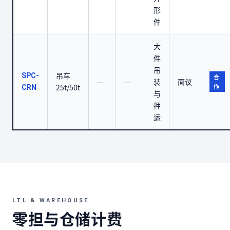
形
件
大
件
吊
吊车
SPC-
合
—
—
装
面议
25t/50t
作
CRN
与
押
运
LTL & WAREHOUSE
零担与仓储计费