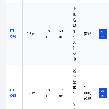
中
长
途
整
18
60
车
FTL-
4
9.6 m
面议
t
m³
/
台
096
大
件
家
电
城
际
整
车
¥
10
42
FTL-
26
6.8 m
/
800/
t
m³
台
068
五
趟起
金