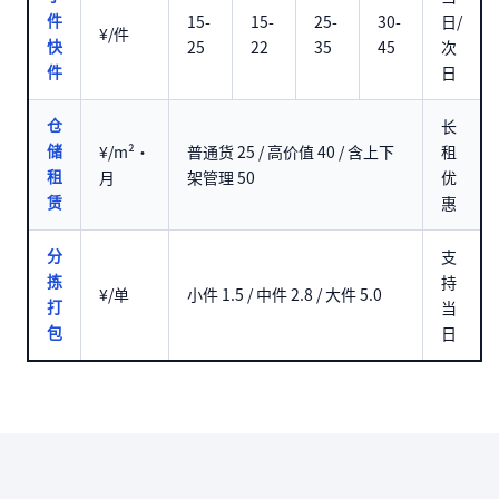
15-
15-
25-
30-
日/
件
¥/件
25
22
35
45
次
快
日
件
长
仓
¥/m²·
普通货 25 / 高价值 40 / 含上下
租
储
月
架管理 50
优
租
惠
赁
支
分
持
拣
¥/单
小件 1.5 / 中件 2.8 / 大件 5.0
当
打
日
包