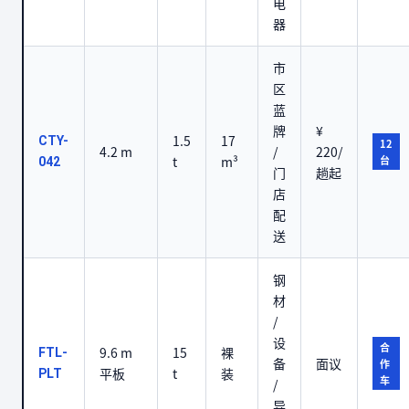
电
器
市
区
蓝
牌
¥
1.5
17
CTY-
12
4.2 m
/
220/
t
m³
台
042
门
趟起
店
配
送
钢
材
/
设
合
9.6 m
15
裸
FTL-
备
面议
作
平板
t
装
PLT
车
/
异