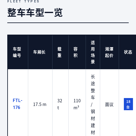
FLEET TYPES
整车车型一览
适
车型
载
容
用
湘潭
车厢长
状态
编号
重
积
场
起价
景
长
途
整
车
32
110
FTL-
18
17.5 m
/
面议
t
m³
台
176
钢
材
建
材